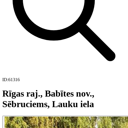
ID:
61316
Rīgas raj., Babītes nov.,
Sēbruciems, Lauku iela