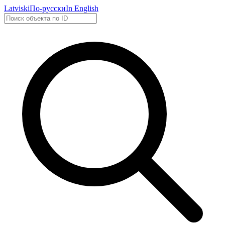
Latviski
По-русски
In English