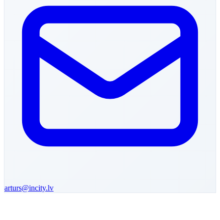
arturs
@incity.lv