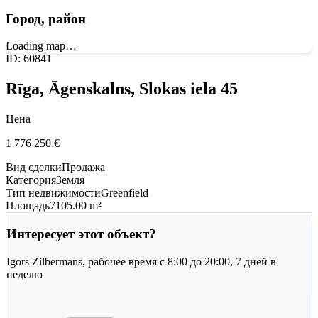
Город, район
Loading map…
ID
:
60841
Rīga, Āgenskalns, Slokas iela 45
Цена
1 776 250
€
Вид сделки
Продажа
Категория
Земля
Тип недвижимости
Greenfield
Площадь
7105.00 m²
Интересует этот объект?
Igors
Zilbermans
,
рабочее время с 8:00 до 20:00, 7 дней в
неделю