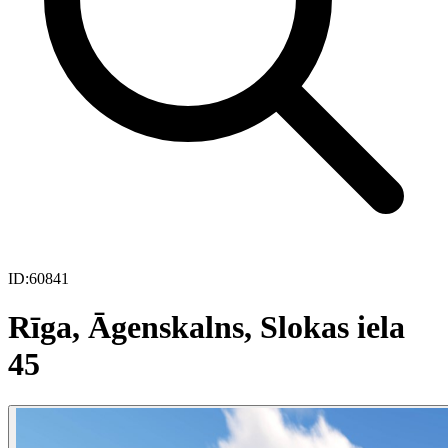
ID:
60841
Rīga, Āgenskalns, Slokas iela
45