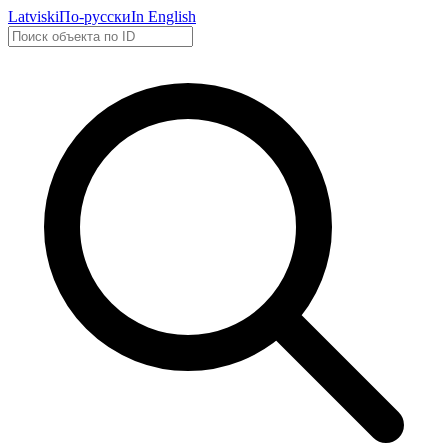
Latviski
По-русски
In English