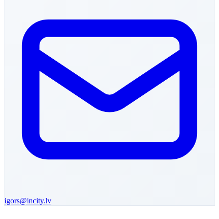
igors
@incity.lv