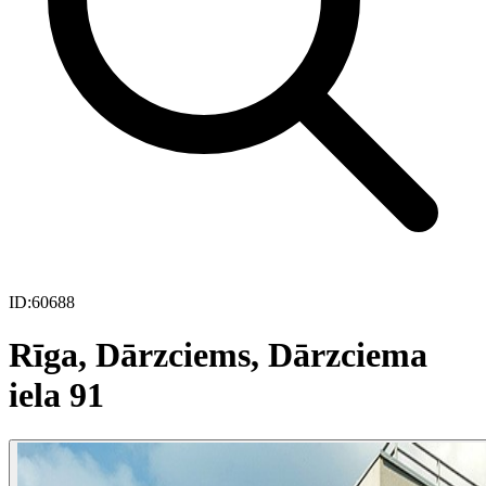
ID:
60688
Rīga, Dārzciems, Dārzciema
iela 91