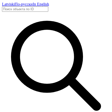
Latviski
По-русски
In English