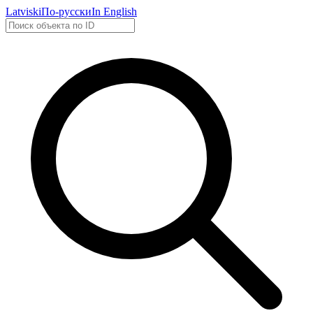
Latviski
По-русски
In English