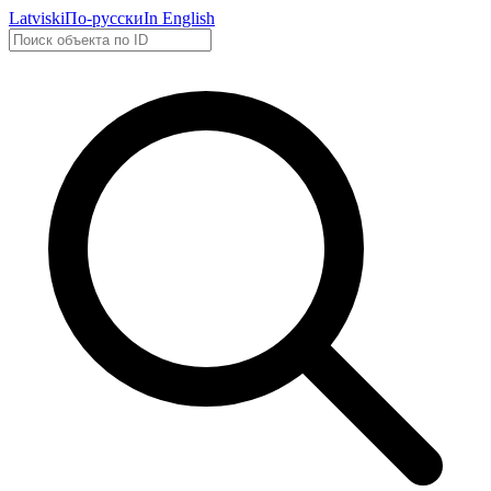
Latviski
По-русски
In English