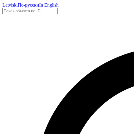
Latviski
По-русски
In English