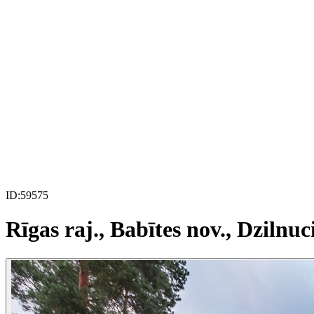
ID:
59575
Rīgas raj., Babītes nov., Dzilnu