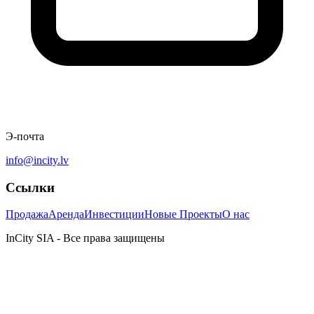
Э-почта
info@incity.lv
Ссылки
Продажа
Аренда
Инвестиции
Новые Проекты
О нас
InCity SIA - Все права защищены