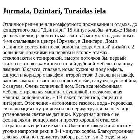
Jūrmala, Dzintari, Turaidas iela
Oтличное решение для комфортного проживания и отдыха, до
концертного зала "Дзинтари" 15 минут ходьбы, а также 15мин
до электрички, рядом есть магазин в 5 минутах от дома дом с
4-мя спальнями в центре Юрмалы, в Дзинтари. Дом в
отличном состоянии после ремонта, современный дизайн с 2
большими лоджиями на первом и втором этажах,
стеклопакеты с тонировкой, высота потолков 3м. первый
этаж: гостиная с камином и новой дубовой мебелью на полу
ламинат 33класса, спальня, новая кухня на полу кафель,
санузел и коридор с шкафом. второй этаж: 3 спальни и шкаф,
ванная комната с ванной и полотенцами, санузел, душ-кабина,
2 санузла. Oчень солнечный дом. Есть вся необходимая
мебель, стиральная машина с сушилкой, посудомоечная
машина, холодильник, НТВ пакет, телевизор, сацелит и
интернет. Отопление - автономное газовое, вода - городская,
сигнализация внутри дома и по периметру двора, на улице
установлены световые датчики. Kурортная жизнь с ее
фестивалями, концертами и просто хорошим отдыхом,
сохранились еще тихие места. Именно в таком живописном
уголке напротив реки в 3-4 минутах ходбы. Благоустроенная
зеленая зона по периметру забора растут туи, 2 отдельных