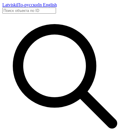
Latviski
По-русски
In English