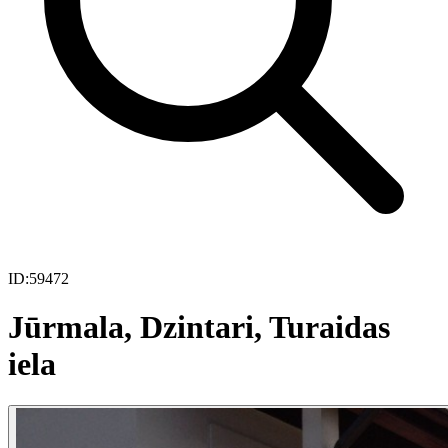
ID:
59472
Jūrmala, Dzintari, Turaidas
iela