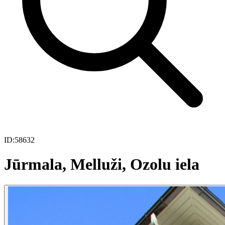
ID:
58632
Jūrmala, Melluži, Ozolu iela