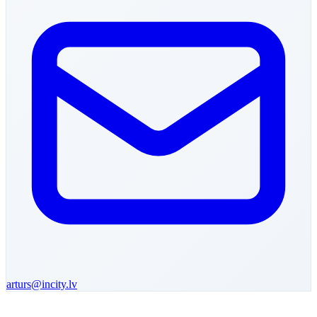
arturs
@incity.lv