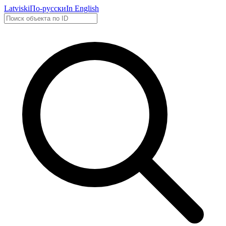
Latviski
По-русски
In English