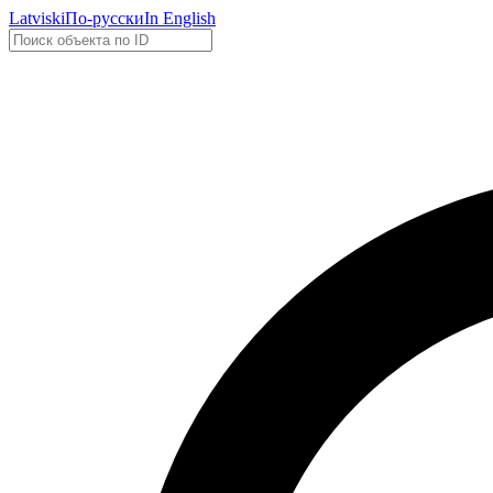
Latviski
По-русски
In English