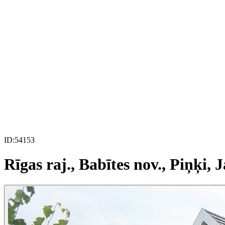
ID:
54153
Rīgas raj., Babītes nov., Piņķi, 