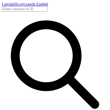
Latviski
По-русски
In English