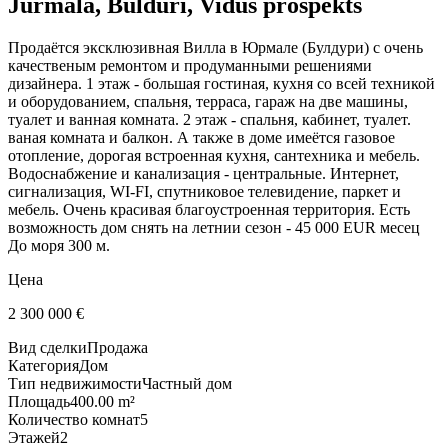
Jūrmala, Bulduri, Vidus prospekts
Продаётся эксклюзивная Вилла в Юрмале (Булдури) с очень
качественым ремонтом и продуманными решениями
дизайнера. 1 этаж - большая гостиная, кухня со всей техникой
и оборудованием, спальня, терраса, гараж на две машины,
туалет и ванная комната. 2 этаж - спальня, кабинет, туалет.
ваная комната и балкон. А также в доме имеётся газовое
отопление, дорогая встроенная кухня, сантехника и мебель.
Водоснабжение и канализация - центральные. Интернет,
сигнализация, WI-FI, спутниковое телевидение, паркет и
мебель. Очень красивая благоустроенная территория. Есть
возможность дом снять на летнии сезон - 45 000 EUR месец
До моря 300 м.
Цена
2 300 000
€
Вид сделки
Продажа
Категория
Дом
Тип недвижимости
Частный дом
Площадь
400.00 m²
Количество комнат
5
Этажей
2