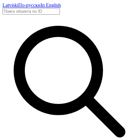
Latviski
По-русски
In English