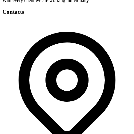
With every client we are working individually
Contacts