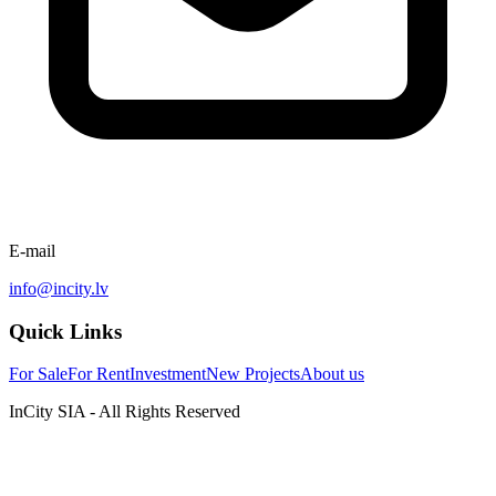
E-mail
info@incity.lv
Quick Links
For Sale
For Rent
Investment
New Projects
About us
InCity SIA - All Rights Reserved