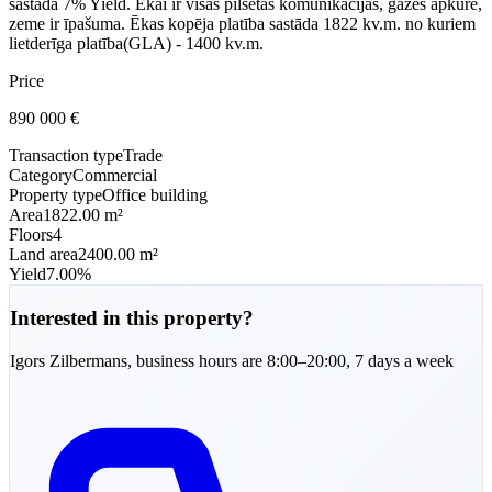
sastāda 7% Yield. Ēkai ir visas pilsētas komunikācijas, gāzes apkure,
zeme ir īpašuma. Ēkas kopēja platība sastāda 1822 kv.m. no kuriem
lietderīga platība(GLA) - 1400 kv.m.
Price
890 000
€
Transaction type
Trade
Category
Commercial
Property type
Office building
Area
1822.00 m²
Floors
4
Land area
2400.00 m²
Yield
7.00%
Interested in this property?
Igors
Zilbermans
,
business hours are 8:00–20:00, 7 days a week