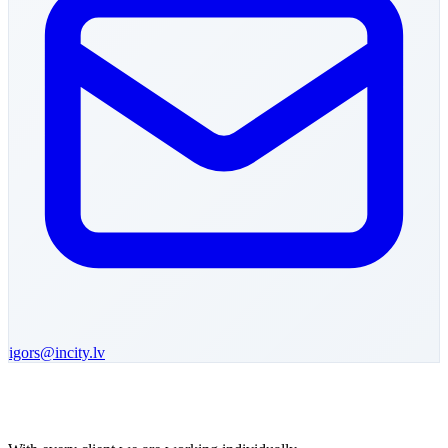
igors
@incity.lv