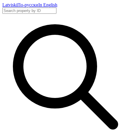
Latviski
По-русски
In English