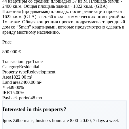
44 квартиры со средней площадью 37 кв.м. Площадь земли -
2400 кв.м. Общая площадь здания - 1822 кв.м. (GBA)
Полезная (продаваемая) площадь, после реализации проекта -
1622 кв.м. (GLA) в т.ч. 66 кв.м – коммерческих помещений на
1м этаже. Общая концепция проекта подразумевает арендный
дом со “Smart” квартирами, которые предусмотрено сдавать в
аренду местному населению.
Price
890 000
€
Transaction type
Trade
Category
Residential
Property type
Redevelopment
Area
1822.00 m²
Land area
2400.00 m²
Yield
9.00%
IRR
15.00%
Payback period
48 mo.
Interested in this property?
Igors
Zilbermans
,
business hours are 8:00–20:00, 7 days a week