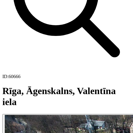
ID:
60666
Rīga, Āgenskalns, Valentīna
iela