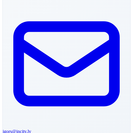
igors
@incity.lv