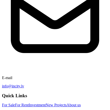
E-mail
info@incity.lv
Quick Links
For Sale
For Rent
Investment
New Projects
About us