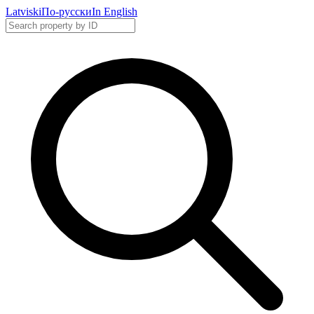
Latviski
По-русски
In English